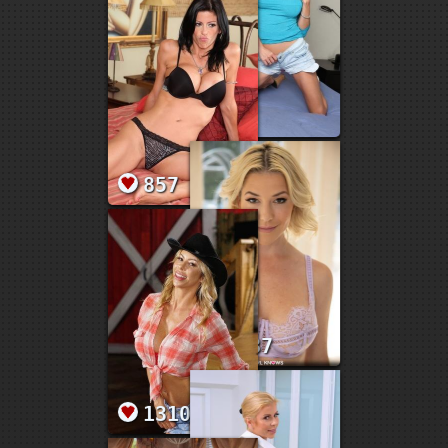
1473
857
1637