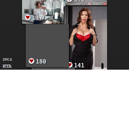
415
390
137
DMCA
141
180
270
160