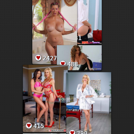
1310
2681
2427
488