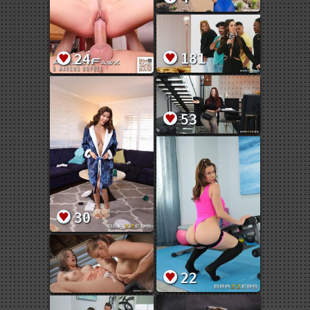
181
24
53
30
22