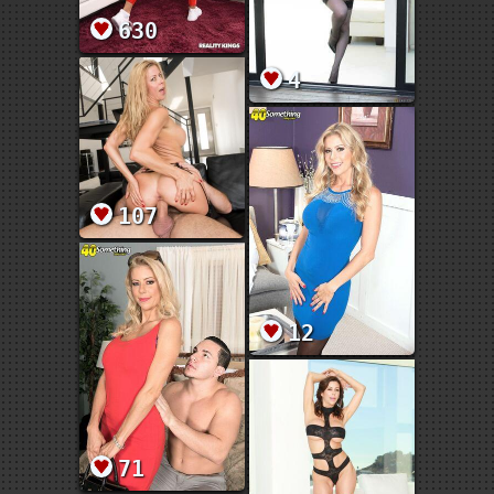
630
4
107
12
71