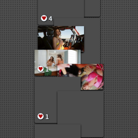
1
1
4
10
1
1
1
691