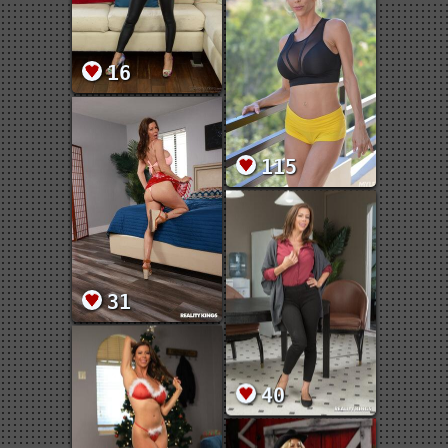
16
115
31
40