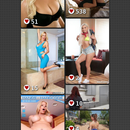
538
51
2
15
10
4