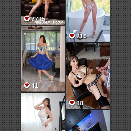
2715
210
41
38