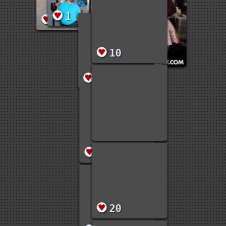
27
5
4