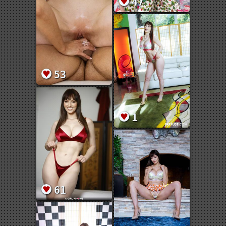
47
53
1
61