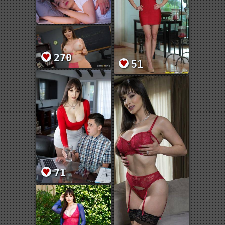
270
51
71