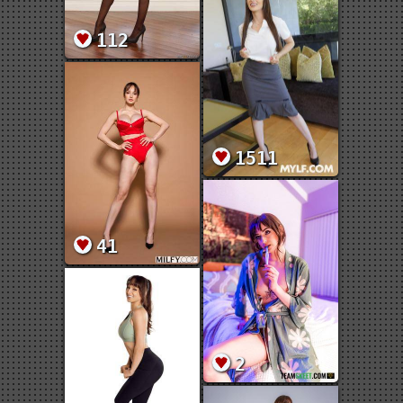
112
1511
41
2