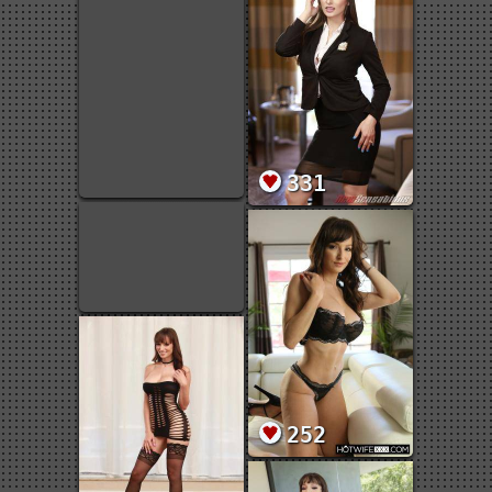
331
252