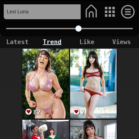
Latest
Trend
Like
Views
82
2