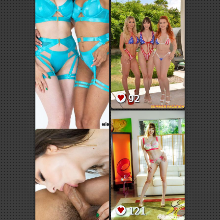
92
121