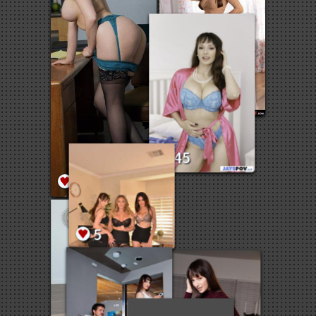
113
15
45