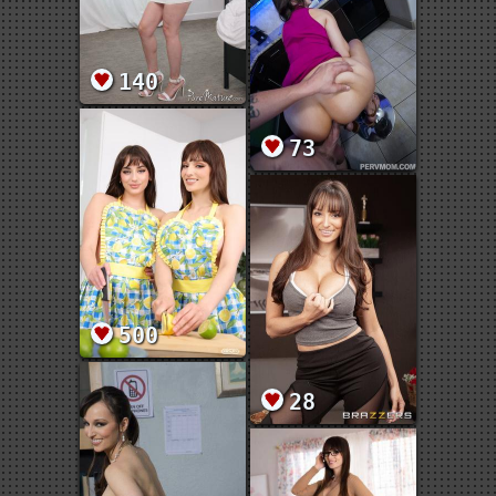
140
73
500
28