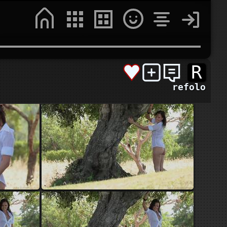
R
refolo